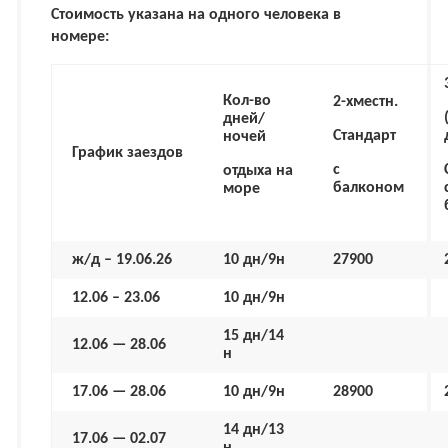
Стоимость указана на одного человека в
номере:
Кол-во
2-хместн.
дней/
Стандарт
ночей
График
заездов
с
отдыха
на
балконом
море
ж/д – 19.06.26
10 дн/9н
27900
12.06 – 23.06
10 дн/9н
15 дн/14
12.06 — 28.06
н
17.06 — 28.06
10 дн/9н
28900
14 дн/13
17.06 — 02.07