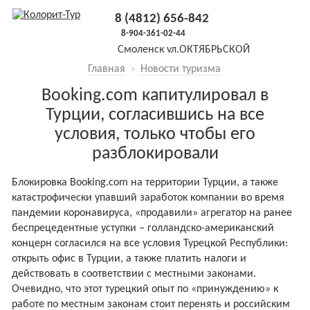
8 (4812) 656-842
8-904-361-02-44
Смоленск
ул.ОКТЯБРЬСКОЙ
РЕВОЛЮЦИИ, 5, оф.19 (3й этаж
Главная
»
Новости туризма
налево)
Booking.com капитулировал в
Турции, согласившись на все
условия, только чтобы его
разблокировали
Блокировка Booking.com на территории Турции, а также
катастрофически упавший заработок компании во время
пандемии коронавируса, «продавили» агрегатор на ранее
беспрецедентные уступки – голландско-американский
концерн согласился на все условия Турецкой Республики:
открыть офис в Турции, а также платить налоги и
действовать в соответствии с местными законами.
Очевидно, что этот турецкий опыт по «принуждению» к
работе по местным законам стоит перенять и российским