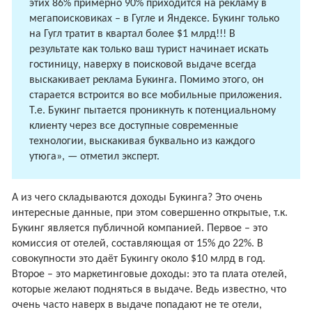
этих 86% примерно 90% приходится на рекламу в
мегапоисковиках – в Гугле и Яндексе. Букинг только
на Гугл тратит в квартал более $1 млрд!!! В
результате как только ваш турист начинает искать
гостиницу, наверху в поисковой выдаче всегда
выскакивает реклама Букинга. Помимо этого, он
старается встроится во все мобильные приложения.
Т.е. Букинг пытается проникнуть к потенциальному
клиенту через все доступные современные
технологии, выскакивая буквально из каждого
утюга», — отметил эксперт.
А из чего складываются доходы Букинга? Это очень
интересные данные, при этом совершенно открытые, т.к.
Букинг является публичной компанией. Первое – это
комиссия от отелей, составляющая от 15% до 22%. В
совокупности это даёт Букингу около $10 млрд в год.
Второе – это маркетинговые доходы: это та плата отелей,
которые желают подняться в выдаче. Ведь известно, что
очень часто наверх в выдаче попадают не те отели,