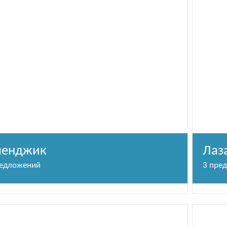
ленджик
Лаз
редложений
3 пре