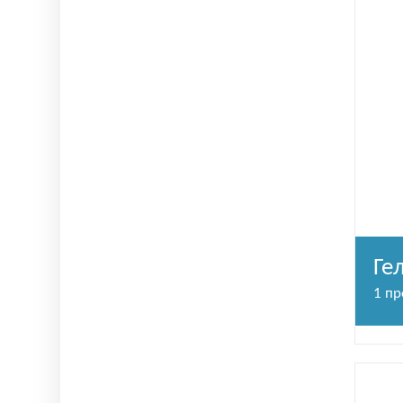
Ге
1 п