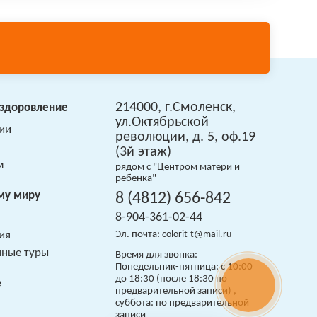
214000, г.Смоленск,
оздоровление
ул.Октябрьской
ии
революции, д. 5, оф.19
(3й этаж)
м
рядом с "Центром матери и
ребенка"
му миру
8 (4812) 656-842
8-904-361-02-44
ия
Эл. почта:
colorit-t@mail.ru
нные туры
Время для звонка:
Понедельник-пятница: с 10:00
до 18:30 (после 18:30 по
е
предварительной записи) ,
суббота: по предварительной
записи