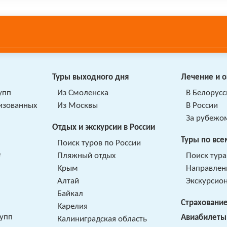
Туры выходного дня
Лечение и 
упп
Из Смоленска
В Белорусс
низованных
Из Москвы
В России
За рубежо
Отдых и экскурсии в России
Туры по все
Поиск туров по России
е
Пляжный отдых
Поиск тура
Крым
Направлен
Алтай
Экскурсио
Байкал
Страховани
Карелия
рупп
Авиабилеты
Калиниградская область