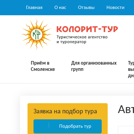
Главная
О нас
Отзывы
Новости
Приём в
Для организованных
Ту
Смоленске
групп
вы
дн
Ав
Заявка на подбор тура
Подобрать тур