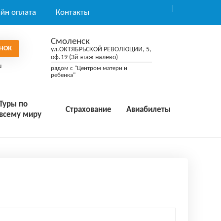
йн оплата
Контакты
Смоленск
НОК
ул.ОКТЯБРЬСКОЙ РЕВОЛЮЦИИ, 5,
оф.19 (3й этаж налево)
u
рядом с "Центром матери и
ребенка"
Туры по
Страхование
Авиабилеты
всему миру