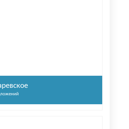
аревское
дложений