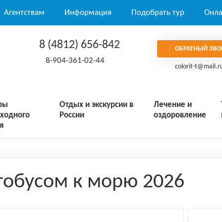
Агентствам
Информация
Подобрать тур
Онла
8 (4812) 656-842
ОБРАТНЫЙ ЗВО
8-904-361-02-44
colorit-t@mail.r
ры
Отдых и экскурсии в
Лечение и
ходного
России
оздоровление
я
тобусом к морю 2026