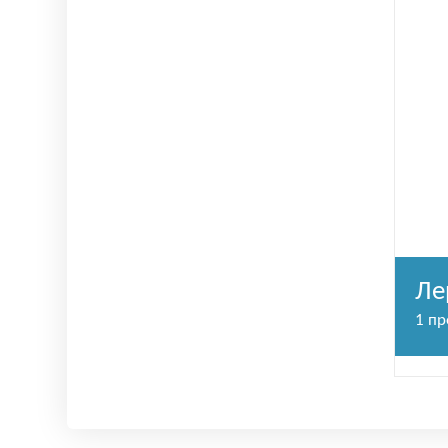
Ле
1 п