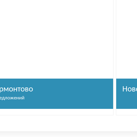
рмонтово
Нов
редложений