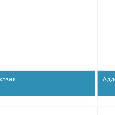
хазия
Адл