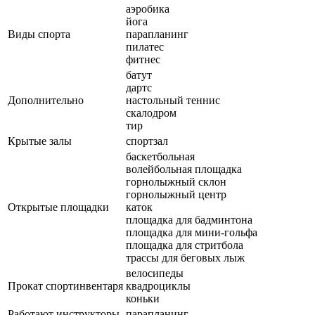
аэробика
йога
Виды спорта
парапланинг
пилатес
фитнес
батут
дартс
Дополнительно
настольный теннис
скалодром
тир
Крытые залы
спортзал
баскетбольная
волейбольная площадка
горнолыжный склон
горнолыжный центр
Открытые площадки
каток
площадка для бадминтона
площадка для мини-гольфа
площадка для стритбола
трассы для беговых лыж
велосипеды
Прокат спортинвентаря
квадроциклы
коньки
Работают инструкторы
парапланинг