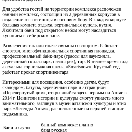
Для удобства гостей на территории комплекса расположен
банный комплекс, состоящий из 2 деревянных корпусов в
отдалении от гостиницы в сосновом бору. В каждом корпусе –
большая комната отдыха, вертикальная купель, кухня.
Любители бани под открытом небом могут насладиться
купанием в сибирском чане.
Развлечения так или иначе связаны со спортом. Работает
спортзал, многофункциональная спортивная площадка,
профессиональный байк-парк (трассы для даунхилла,
деревянный скилл-парк, памп-трек), тир. В зимнее время года
актуальна горнолыжная школа «Smartsnow». Круглый год
работает прокат спортинвентаря.
Интересными для посещения, особенно детям, будут
скалодром, батуты, веревочный парк и аттракцион
«Перевернутый дом», открывшийся здесь первым на Алтае в
2014 г. Ценители истории и культуры смогут увидеть много
занимательного, заглянув в музей алтайской культуры и этно-
парк «Легенды Алтая», расположенные на верхней станции
подъемника.
банный комплекс: платно
Бани и сауны
баня русская