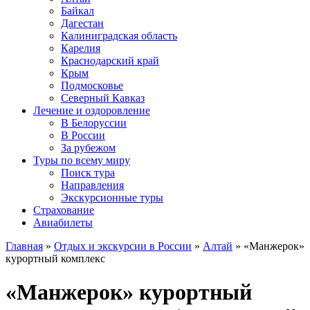
Байкал
Дагестан
Калиниградская область
Карелия
Краснодарский край
Крым
Подмосковье
Северный Кавказ
Лечение и оздоровление
В Белоруссии
В России
За рубежом
Туры по всему миру
Поиск тура
Направления
Экскурсионные туры
Страхование
Авиабилеты
Главная
»
Отдых и экскурсии в России
»
Алтай
» «Манжерок»
курортный комплекс
«Манжерок» курортный