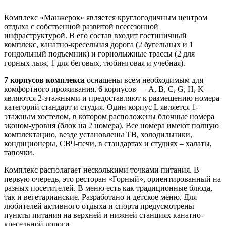
Комплекс «Манжерок» является круглогодичным центром
отдыха с собственной развитой всесезонной
инфраструктурой. В его состав входит гостиничный
комплекс, канатно-кресельная дорога (2 бугельных и 1
гондольный подъемник) и горнолыжные трассы (2 для
горных лыж, 1 для беговых, тюбинговая и учебная).
7 корпусов комплекса
оснащены всем необходимым для
комфортного проживания. 6 корпусов — А, B, C, G, H, K —
являются 2-этажными и предоставляют к размещению номера
категорий стандарт и студия. Один корпус L является 1-
этажным хостелом, в котором расположены блочные номера
эконом-уровня (блок на 2 номера). Все номера имеют полную
комплектацию, везде установлены ТВ, холодильники,
кондиционеры, СВЧ-печи, в стандартах и студиях – халаты,
тапочки.
Комплекс располагает несколькими точками питания. В
первую очередь, это ресторан «Горный», ориентированный на
разных посетителей. В меню есть как традиционные блюда,
так и вегетарианские. Разработано и детское меню. Для
любителей активного отдыха и спорта предусмотрены
пункты питания на верхней и нижней станциях канатно-
кресельной дороги.