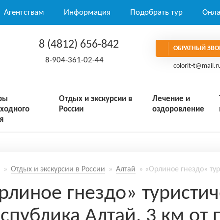
Агентствам
Информация
Подобрать тур
Онла
8 (4812) 656-842
ОБРАТНЫЙ ЗВО
8-904-361-02-44
colorit-t@mail.r
ры
Отдых и экскурсии в
Лечение и
ходного
России
оздоровление
я
»
Отдых и экскурсии в России
»
Алтай
» «Орлиное гнездо» ту
рлиное гнездо» туристич
еспублика Алтай, 3 км от 