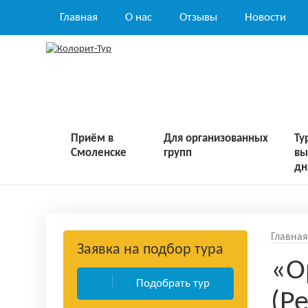
Главная
О нас
Отзывы
Новости
Приём в
Для организованных
Ту
Смоленске
групп
вы
дн
Главная
Заявка на подбор тура
«О
Подобрать тур
(Р