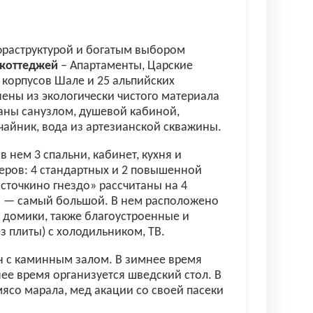
фраструктурой и богатым выбором
 коттеджей
– Апартаменты, Царские
 корпусов Шале и 25 альпийских
ены из экологически чистого материала
аны санузлом, душевой кабиной,
чайник, вода из артезианской скважины.
 нем 3 спальни, кабинет, кухня и
еров: 4 стандартных и 2 повышенной
точкино гнездо» рассчитаны на 4
» — самый большой. В нем расположено
 домики, также благоустроенные и
з плиты) с холодильником, ТВ.
н с каминным залом. В зимнее время
ее время организуется шведский стол. В
мясо марала, мед акации со своей пасеки