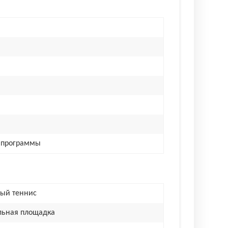
е программы
ный теннис
льная площадка