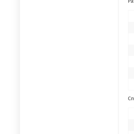
Ра
Сп