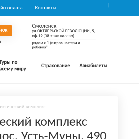
йн оплата
Контакты
Смоленск
НОК
ул.ОКТЯБРЬСКОЙ РЕВОЛЮЦИИ, 5,
оф.19 (3й этаж налево)
u
рядом с "Центром матери и
ребенка"
Туры по
Страхование
Авиабилеты
всему миру
ристический комплекс
еский комплекс
пос. Усть-Муны, 490