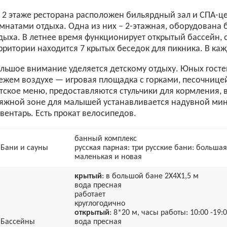
 2 этаже ресторана расположен бильярдный зал и СПА-це
мнатами отдыха. Одна из них – 2-этажная, оборудована
дыха. В летнее время функционирует открытый бассейн,
рритории находится 7 крытых беседок для пикника. В кажд
льшое внимание уделяется детскому отдыху. Юных гостей
ежем воздухе — игровая площадка с горками, песочницей
тское меню, предоставляются стульчики для кормления, в
яжной зоне для малышей устанавливается надувной мин
вентарь. Есть прокат велосипедов.
банный комплекс
Бани и сауны
русская парная: три русские бани: больша
маленькая и новая
крытый
: в большой бане 2Х4Х1,5 м
вода пресная
работает
круглогодично
открытый
: 8*20 м, часы работы: 10:00 -19:
Бассейны
вода пресная