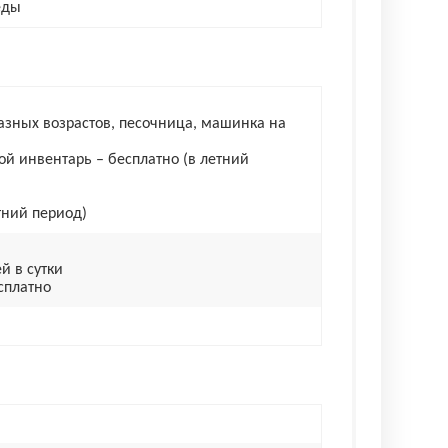
еды
 разных возрастов, песочница, машинка на
ой инвентарь – бесплатно (в летний
тний период)
й в сутки
сплатно