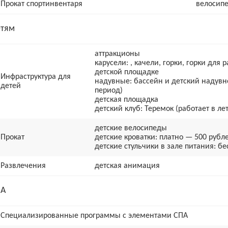
Прокат спортинвентаря
велосип
тям
аттракционы
карусели: , качели, горки, горки для
детской площадке
Инфраструктура для
надувные: бассейн и детский надувн
детей
период)
детская площадка
детский клуб: Теремок (работает в ле
детские велосипеды
Прокат
детские кроватки: платно — 500 рубле
детские стульчики в зале питания: бе
Развлечения
детская анимация
ПА
Cпециализированные программы с элементами СПА