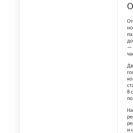
О
От
но
па
до
— 
ча
Дв
го
ко
ст
8 
по
На
ре
ре
и 