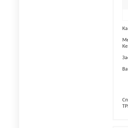
Ка
Ме
Ке
За
Ва
Сп
ТР