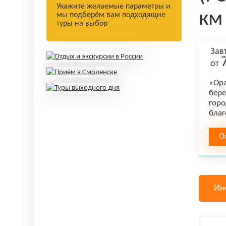
Укажите желаемые параметры и
км
мы подберём вам подходящие
туры на выбор
Зав
от
«Орл
бере
горо
благ
О
Ин