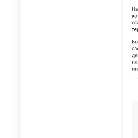
На
ко
от
те
Бо
св
де
пл
ин