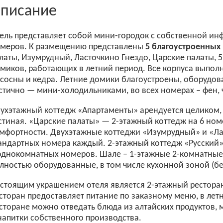
писание
ель представляет собой мини-городок с собственной ин
меров. К размещению представлены
5 благоустроенных
латы, Изумрудный, Ласточкино Гнездо, Царские палаты, 5
миков, работающих в летний период. Все корпуса выполн
сосны и кедра. Летние домики благоустроены, оборудов
стично — мини-холодильниками, во всех номерах – фен, 
ухэтажный коттедж «Апартаменты» арендуется целиком, в
стиная. «Царские палаты» — 2-этажный коттедж на 6 ном
мфортности. Двухэтажные коттеджи «Изумрудный» и «Лас
андартных номера каждый. 2-этажный коттедж «Русский
однокомнатных номеров. Шале – 1-этажные 2-комнатные
лностью оборудованные, в том числе кухонной зоной (бе
стоящим украшением отеля является 2-этажный рестора
сторан предоставляет питание по заказному меню, в летн
сторане можно отведать блюда из алтайских продуктов, 
напитки собственного производства.