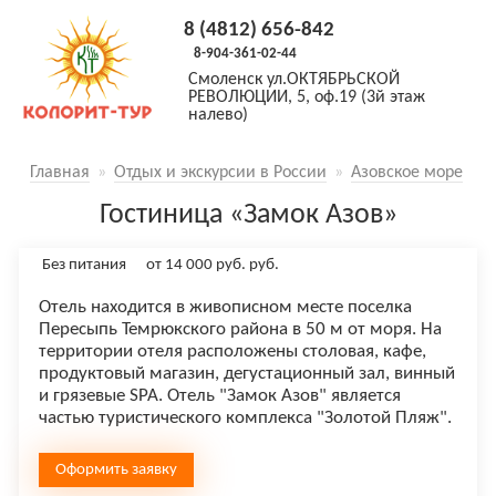
8 (4812) 656-842
8-904-361-02-44
Смоленск
ул.ОКТЯБРЬСКОЙ
РЕВОЛЮЦИИ, 5, оф.19 (3й этаж
налево)
Главная
»
Отдых и экскурсии в России
»
Азовское море
Гостиница «Замок Азов»
Без питания
от
14 000 руб.
руб.
Отель находится в живописном месте поселка
Пересыпь Темрюкского района в 50 м от моря. На
территории отеля расположены столовая, кафе,
продуктовый магазин, дегустационный зал, винный
и грязевые SPA. Отель "Замок Азов" является
частью туристического комплекса "Золотой Пляж".
Оформить заявку