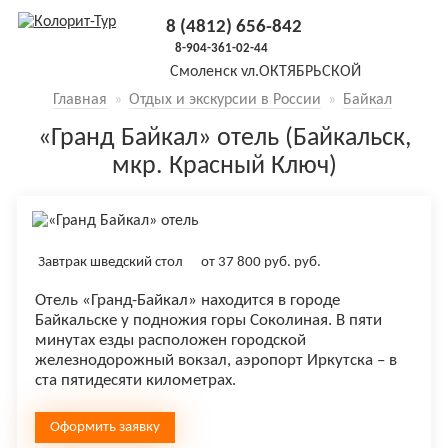
8 (4812) 656-842
8-904-361-02-44
Смоленск
ул.ОКТЯБРЬСКОЙ
РЕВОЛЮЦИИ, 5, оф.19 (3й этаж
Главная
»
Отдых и экскурсии в России
»
Байкал
налево)
«Гранд Байкал» отель (Байкальск,
мкр. Красный Ключ)
Завтрак шведский стол
от
37 800 руб.
руб.
Отель «Гранд-Байкал» находится в городе
Байкальске у подножия горы Соколиная. В пяти
минутах езды расположен городской
железнодорожный вокзал, аэропорт Иркутска – в
ста пятидесяти километрах.
Оформить заявку