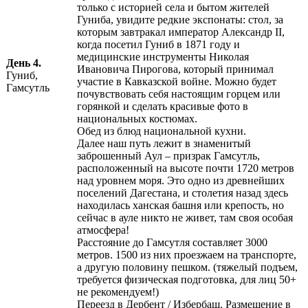
только с историей села и бытом жителей
Гуниба, увидите редкие экспонаты: стол, за
которым завтракал император Александр II,
когда посетил Гуниб в 1871 году и
медицинские инструменты Николая
День 4.
Ивановича Пирогова, который принимал
Гуниб,
участие в Кавказской войне. Можно будет
Гамсутль
почувствовать себя настоящим горцем или
горянкой и сделать красивые фото в
национальных костюмах.
Обед из блюд национальной кухни.
Далее наш путь лежит в знаменитый
заброшенный Аул – призрак Гамсутль,
расположенный на высоте почти 1720 метров
над уровнем моря. Это одно из древнейших
поселений Дагестана, и столетия назад здесь
находилась ханская башня или крепость, но
сейчас в ауле никто не живет, там своя особая
атмосфера!
Расстояние до Гамсутля составляет 3000
метров. 1500 из них проезжаем на транспорте,
а другую половину пешком. (тяжелый подъем,
требуется физическая подготовка, для лиц 50+
не рекомендуем!)
Переезд в Дербент / Избербаш. Размещение в