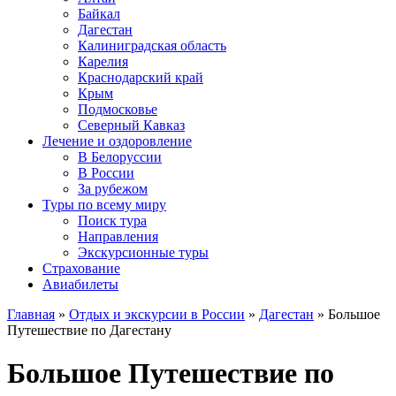
Байкал
Дагестан
Калиниградская область
Карелия
Краснодарский край
Крым
Подмосковье
Северный Кавказ
Лечение и оздоровление
В Белоруссии
В России
За рубежом
Туры по всему миру
Поиск тура
Направления
Экскурсионные туры
Страхование
Авиабилеты
Главная
»
Отдых и экскурсии в России
»
Дагестан
» Большое
Путешествие по Дагестану
Большое Путешествие по