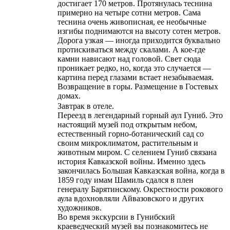
достигает 170 метров. Протянулась теснина
примерно на четыре сотни метров. Сама
теснина очень живописная, ее необычные
изгибы поднимаются на высоту сотен метров.
Дорога узкая — иногда приходится буквально
протискиваться между скалами. А кое-где
камни нависают над головой. Свет сюда
проникает редко, но, когда это случается —
картина перед глазами встает незабываемая.
Возвращение в горы. Размещение в Гостевых
домах.
Завтрак в отеле.
Переезд в легендарный горный аул Гуниб. Это
настоящий музей под открытым небом,
естественный горно-ботанический сад со
своим микроклиматом, растительным и
животным миром. С селением Гуниб связана
история Кавказской войны. Именно здесь
закончилась Большая Кавказская война, когда в
1859 году имам Шамиль сдался в плен
генералу Барятинскому. Окрестности рокового
аула вдохновляли Айвазовского и других
художников.
Во время экскурсии в Гунибский
краеведческий музей вы познакомитесь не