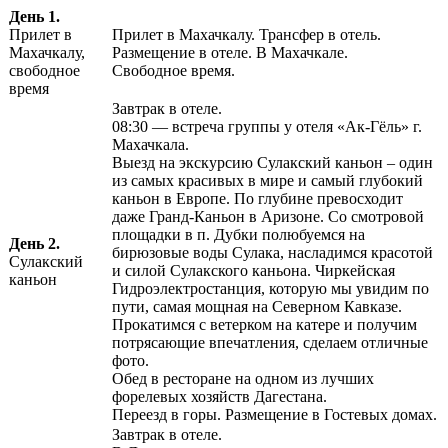
День 1.
Прилет в
Прилет в Махачкалу. Трансфер в отель.
Махачкалу,
Размещение в отеле. В Махачкале.
свободное
Свободное время.
время
Завтрак в отеле.
08:30 — встреча группы у отеля «Ак-Гёль» г.
Махачкала.
Выезд на экскурсию Сулакский каньон – один
из самых красивых в мире и самый глубокий
каньон в Европе. По глубине превосходит
даже Гранд-Каньон в Аризоне. Со смотровой
площадки в п. Дубки полюбуемся на
День 2.
бирюзовые воды Сулака, насладимся красотой
Сулакский
и силой Сулакского каньона. Чиркейская
каньон
Гидроэлектростанция, которую мы увидим по
пути, самая мощная на Северном Кавказе.
Прокатимся с ветерком на катере и получим
потрясающие впечатления, сделаем отличные
фото.
Обед в ресторане на одном из лучших
форелевых хозяйств Дагестана.
Переезд в горы. Размещение в Гостевых домах.
Завтрак в отеле.