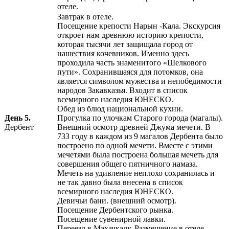
отеле.
Завтрак в отеле.
Посещение крепости Нарын -Кала. Экскурсия
откроет нам древнюю историю крепости,
которая тысячи лет защищала город от
нашествия кочевников. Именно здесь
проходила часть знаменитого «Шелкового
пути». Сохранившаяся для потомков, она
является символом мужества и непобедимости
народов Закавказья. Входит в список
всемирного наследия ЮНЕСКО.
Обед из блюд национальной кухни.
День 5.
Прогулка по улочкам Старого города (магалы).
Дербент
Внешний осмотр древней Джума мечети. В
733 году в каждом из 9 магалов Дербента было
построено по одной мечети. Вместе с этими
мечетями была построена большая мечеть для
совершения общего пятничного намаза.
Мечеть на удивление неплохо сохранилась и
не так давно была внесена в список
всемирного наследия ЮНЕСКО.
Девичьи бани. (внешний осмотр).
Посещение Дербентского рынка.
Посещение сувенирной лавки.
Переезд в Махачкалу. Размещение в отеле.