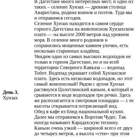
В Дагестане много интересных мест, и одно из
таких – селение Хунзах — древняя столица
Аваристана, родина воинов и поэтов. Туда мы
и отправимся сегодня.
Селение Хунзах находится в самом сердце
горного Дагестана на живописном Хунзахском
плато — на высоте 2000 метров над уровнем
моря. В селении много родников и
сохранились мощенные камнем улочки, есть
несколько старинных кладбищ.
Увидим один из самых высоких водопадов не
только в горном Дагестане, но и на всей
территории Северного Кавказа — водопад
Тобот. Водопад украшает собой Хунзахское
плато. Здесь есть несколько водопадов, но этот
самый живописный! Рядом с аулом Хунзах
растянулся Цолотлинский каньон, в который и
День 3.
срываются в виде водопадов три речки. Здесь
Хунзах
же располагается и смотровая площадка — с ее
высоты открывается потрясающий вид.
Обед в кафе из блюд национальной кухни.
Далее мы отправимся к Воротам Чудес. Так
иногда называют Карадахскую теснину.
Каньон очень узкий — шириной всего от двух
до четырех метров, а высота «стен» при этом