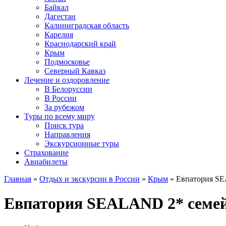
Байкал
Дагестан
Калиниградская область
Карелия
Краснодарский край
Крым
Подмосковье
Северный Кавказ
Лечение и оздоровление
В Белоруссии
В России
За рубежом
Туры по всему миру
Поиск тура
Направления
Экскурсионные туры
Страхование
Авиабилеты
Главная
»
Отдых и экскурсии в России
»
Крым
» Евпатория S
Евпатория SEALAND 2* семе