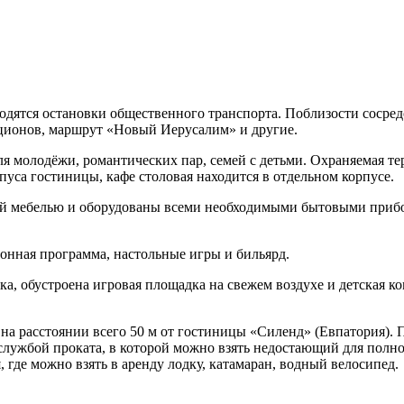
ходятся остановки общественного транспорта. Поблизости сосре
кционов, маршрут «Новый Иерусалим» и другие.
я молодёжи, романтических пар, семей с детьми. Охраняемая те
рпуса гостиницы, кафе столовая находится в отдельном корпусе.
ой мебелью и оборудованы всеми необходимыми бытовыми прибо
ионная программа, настольные игры и бильярд.
ка, обустроена игровая площадка на свежем воздухе и детская к
 на расстоянии всего 50 м от гостиницы «Силенд» (Евпатория).
и службой проката, в которой можно взять недостающий для пол
 где можно взять в аренду лодку, катамаран, водный велосипед.