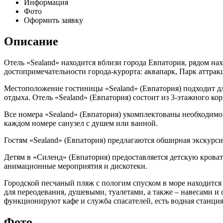
Информация
Фото
Оформить заявку
Описание
Отель «Sealand» находится вблизи города Евпатория, рядом на
достопримечательности города-курорта: аквапарк, Парк аттра
Местоположение гостиницы «Sealand» (Евпатория) подходит дл
отдыха. Отель «Sealand» (Евпатория) состоит из 3-этажного ко
Все номера «Sealand» (Евпатория) укомплектованы необходим
каждом номере санузел с душем или ванной.
Гостям «Sealand» (Евпатория) предлагаются обширная экскурс
Детям в «Силенд» (Евпатория) предоставляется детскую кроват
анимационные мероприятия и дискотеки.
Городской песчаный пляж с пологим спуском в море находится
для переодевания, душевыми, туалетами, а также – навесами 
функционируют кафе и служба спасателей, есть водная станция,
Фото