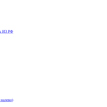
 ИЗ РФ
налево)