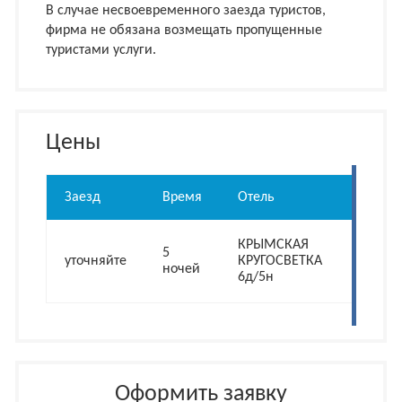
В случае несвоевременного заезда туристов,
фирма не обязана возмещать пропущенные
туристами услуги.
Цены
Заезд
Время
Отель
Разме
КРЫМСКАЯ
2-мест
5
уточняйте
КРУГОСВЕТКА
Станда
ночей
6д/5н
2 Взр
Оформить заявку