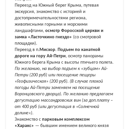
Переезд на Южный берег Крыма, путевая
экскурсия, знакомство с историей и
достопримечательностями региона,
живописными горными и морскими
ландшафтами,
осмотр Форосской церкви и
замка «Ласточкино гнездо»
(со смотровой
площадки).
Переезд в п.
Мисхор
.
Подъем по канатной
дороге на гору Ай-Петри
, осмотр панорамы
Южного берега Крыма с высоты птичьего полета.
По желанию, на выбор подъем к «зубцам» Ай-
Петри (200 руб) или посещение пещеры
«Геофизическая» (200 руб). (В случае плохой
погоды Ай-Петри заменяем на посещение
Воронцовского дворца). По желанию предлагаем
дегустацию массандровских вин (за доп.плату –
от 400 руб (или дегустация в «Солнечной
долине»)
.
Знакомство с
парковым комплексом
«Харакс»
— бывшим имением великого князя