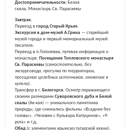
Достопримечательности:
Белая
скала, Монастырь Св. Параскевы
Завтрак
.
Переезд в
город Старый Крым
.
Экскурсия в дом-музей А.Грина
— старейший
музей города и первый мемориальный музей
писателя.
Переезд в п.Тополевка, путевая информация о
монастыре.
Посещение Топловского монастыря
Св. Параскевы
(
самостоятельно, без
экскурсовода, прогулка по территории,
посещение целебных источников, омовение в
купели
).
Трансфер в г.
Белогорск
. Осмотр поражающего
своими размерами
Суворовского дуба и Белой
скалы
(Ак-кая) — уникального памятника
природы, где снимались фильмы «Всадник без
головы», «Человек с бульвара Капуцинов», «9-
рота» и т.д.
Обед
(с элементами крымско-татарской кухни).