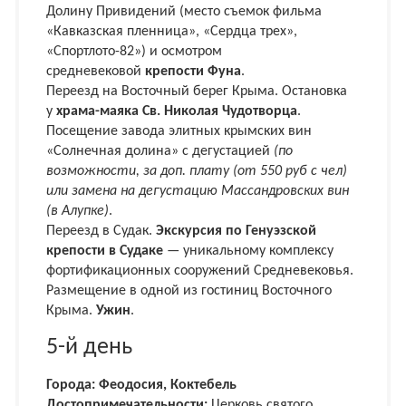
Долину Привидений (место съемок фильма
«Кавказская пленница», «Сердца трех»,
«Спортлото-82») и осмотром
средневековой
крепости Фуна
.
Переезд на Восточный берег Крыма. Остановка
у
храма-маяка Св. Николая Чудотворца
.
Посещение завода элитных крымских вин
«Солнечная долина» с дегустацией
(по
возможности, за доп. плату (от 550 руб с чел)
или замена на дегустацию Массандровских вин
(в Алупке)
.
Переезд в Судак.
Экскурсия по Генуэзской
крепости в Судаке
— уникальному комплексу
фортификационных сооружений Средневековья.
Размещение в одной из гостиниц Восточного
Крыма.
Ужин
.
5-й день
Города: Феодосия, Коктебель
Достопримечательности:
Церковь святого