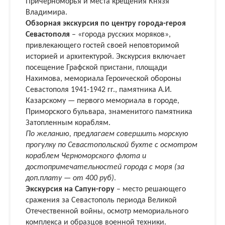
Причерноморья и места крещения Князя
Владимира.
Обзорная экскурсия по центру города-героя
Севастополя
– «города русских моряков»,
привлекающего гостей своей неповторимой
историей и архитектурой. Экскурсия включает
посещение Графской пристани, площади
Нахимова, мемориала Героической обороны
Севастополя 1941-1942 гг., памятника А.И.
Казарскому — первого мемориала в городе,
Приморского бульвара, знаменитого памятника
Затопленным кораблям.
По желанию, предлагаем совершить морскую
прогулку по Севастопольской бухте с осмотром
кораблем Черноморского флота и
достопримечательностей города с моря (за
доп.плату — от 400 руб)
.
Экскурсия на Сапун-гору
– место решающего
сражения за Севастополь периода Великой
Отечественной войны, осмотр мемориального
комплекса и образцов военной техники.