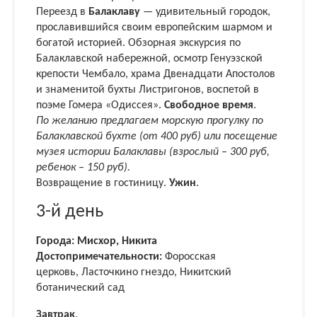
Переезд в
Балаклаву
— удивительный городок,
прославившийся своим европейским шармом и
богатой историей. Обзорная экскурсия по
Балаклавской набережной, осмотр Генуэзской
крепости Чембало, храма Двенадцати Апостолов
и знаменитой бухты Листригонов, воспетой в
поэме Гомера «Одиссея».
Свободное время
.
По желанию предлагаем морскую прогулку по
Балаклавской бухте (от 400 руб) или посещение
музея истории Балаклавы (взрослый – 300 руб,
ребенок – 150 руб).
Возвращение в гостиницу.
Ужин
.
3-й день
Города: Мисхор, Никита
Достопримечательности:
Форосская
церковь, Ласточкино гнездо, Никитский
ботанический сад
Завтрак
.