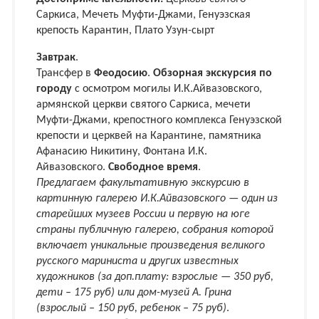
Саркиса, Мечеть Муфти-Джами, Генуэзская
крепость Карантин, Плато Узун-сырт
Завтрак
.
Трансфер в
Феодосию
.
Обзорная экскурсия по
городу
с осмотром могилы И.К.Айвазовского,
армянской церкви святого Саркиса, мечети
Муфти-Джами, крепостного комплекса Генуэзской
крепости и церквей на Карантине, памятника
Афанасию Никитину, Фонтана И.К.
Айвазовского.
Свободное время
.
Предлагаем факультативную экскурсию в
картинную галерею И.К.Айвазовского — один из
старейших музеев России и первую на юге
страны публичную галерею, собрания которой
включает уникальные произведения великого
русского мариниста и других известных
художников (за доп.плату: взрослые — 350 руб,
дети – 175 руб) или дом-музей А. Грина
(взрослый – 150 руб, ребенок – 75 руб)
.