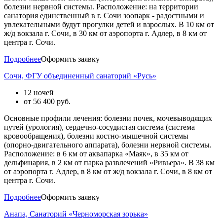
болезни нервной системы. Расположение: на территории
санатория единственный в г. Сочи зоопарк - радостными и
увлекательными будут прогулки детей и взрослых. В 10 км от
ж/д вокзала г. Сочи, в 30 км от аэропорта г. Адлер, в 8 км от
центра г. Сочи.
Подробнее
Оформить заявку
Сочи, ФГУ объединенный санаторий «Русь»
12 ночей
от
56 400
руб.
Основные профили лечения: болезни почек, мочевыводящих
путей (урология), сердечно-сосудистая система (система
кровообращения), болезни костно-мышечной системы
(опорно-двигательного аппарата), болезни нервной системы.
Расположение: в 6 км от аквапарка «Маяк», в 35 км от
дельфинария, в 2 км от парка развлечений «Ривьера». В 38 км
от аэропорта г. Адлер, в 8 км от ж/д вокзала г. Сочи, в 8 км от
центра г. Сочи.
Подробнее
Оформить заявку
Анапа, Санаторий «Черноморская зорька»