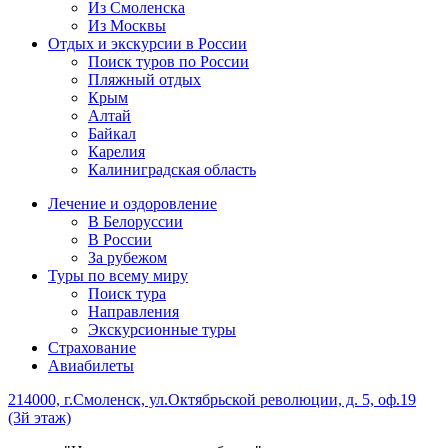
Из Смоленска
Из Москвы
Отдых и экскурсии в России
Поиск туров по России
Пляжный отдых
Крым
Алтай
Байкал
Карелия
Калиниградская область
Лечение и оздоровление
В Белоруссии
В России
За рубежом
Туры по всему миру
Поиск тура
Направления
Экскурсионные туры
Страхование
Авиабилеты
214000, г.Смоленск, ул.Октябрьской революции, д. 5, оф.19
(3й этаж)