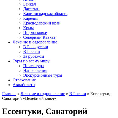
Байкал
Дагестан
Калиниградская область
Карелия
Краснодарский край
Крым
Подмосковье
Северный Кавказ
Лечение и оздоровление
В Белоруссии
В России
За рубежом
Туры по всему миру
Поиск тура
Направления
Экскурсионные туры
Страхование
Авиабилеты
Главная
»
Лечение и оздоровление
»
В России
» Ессентуки,
Санаторий «Целебный ключ»
Ессентуки, Санаторий