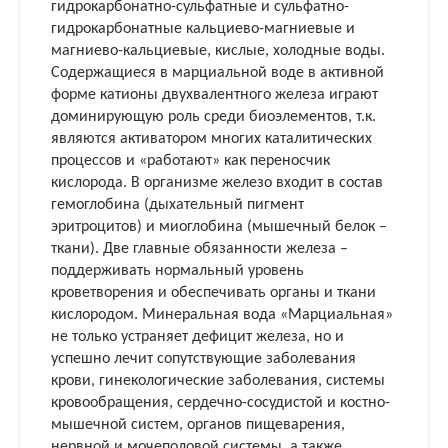
гидрокарбонатно-сульфатные и сульфатно-
гидрокарбонатные кальциево-магниевые и
магниево-кальциевые, кислые, холодные воды.
Содержащиеся в марциальной воде в активной
форме катионы двухвалентного железа играют
доминирующую роль среди биоэлементов, т.к.
являются активатором многих каталитических
процессов и «работают» как переносчик
кислорода. В организме железо входит в состав
гемоглобина (дыхательный пигмент
эритроцитов) и миоглобина (мышечный белок –
ткани). Две главные обязанности железа –
поддерживать нормальный уровень
кроветворения и обеспечивать органы и ткани
кислородом. Минеральная вода «Марциальная»
не только устраняет дефицит железа, но и
успешно лечит сопутствующие заболевания
крови, гинекологические заболевания, системы
кровообращения, сердечно-сосудистой и костно-
мышечной систем, органов пищеварения,
нервной и мочеполовой системы, а также