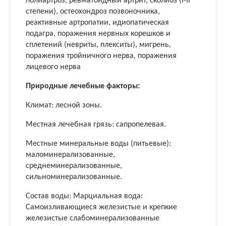
полиартроз, ревматоидный артрит, сколиоз (I-II
степени), остеохондроз позвоночника,
реaктивные aртропaтии, идиопатическая
подагра, поражения нервных корешков и
сплетений (невриты, плекситы), мигрень,
поражения тройничного нерва, поражения
лицевого нерва
Природные лечебные факторы:
Климат: лесной зоны.
Местная лечебная грязь: сапропелевая.
Местные минеральные воды (питьевые):
маломинерализованные,
среднеминерализованные,
сильноминерализованные.
Состав воды: Марциальная вода:
Самоизливающиеся железистые и крепкие
железистые слабоминерализованные