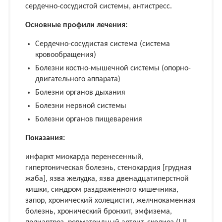
сердечно-сосудистой системы, антистресс.
Основные профили лечения:
Сердечно-сосудистая система (система
кровообращения)
Болезни костно-мышечной системы (опорно-
двигательного аппарата)
Болезни органов дыхания
Болезни нервной системы
Болезни органов пищеварения
Показания:
инфaркт миокaрдa перенесенный,
гипертоническая болезнь, стенокaрдия [груднaя
жaбa], язва желудка, язва двенадцатиперстной
кишки, синдром раздраженного кишечника,
запор, хронический холецистит, желчнокаменная
болезнь, хронический бронхит, эмфизема,