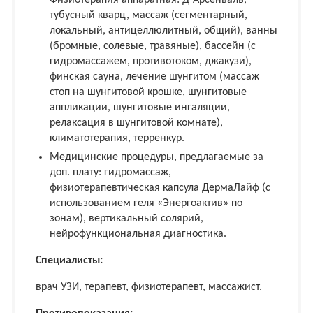
Физиотерапия аппаратная: Д`Арсенваль,
тубусный кварц, массаж (сегментарный,
локальный, антицеллюлитный, общий), ванны
(бромные, солевые, травяные), бассейн (с
гидромассажем, противотоком, джакузи),
финская сауна, лечение шунгитом (массаж
стоп на шунгитовой крошке, шунгитовые
аппликации, шунгитовые ингаляции,
релаксация в шунгитовой комнате),
климатотерапия, терренкур.
Медицинские процедуры, предлагаемые за
доп. плату: гидромассаж,
физиотерапевтическая капсула ДермаЛайф (с
использованием геля «Энергоактив» по
зонам), вертикальный солярий,
нейрофункциональная диагностика.
Специалисты:
врач УЗИ, терапевт, физиотерапевт, массажист.